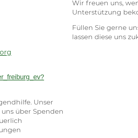
Wir freuen uns, we
Unterstützung be
Füllen Sie gerne u
lassen diese uns 
.org
r_freiburg_ev?
gendhilfe. Unser
n uns über Spenden
uerlich
gungen