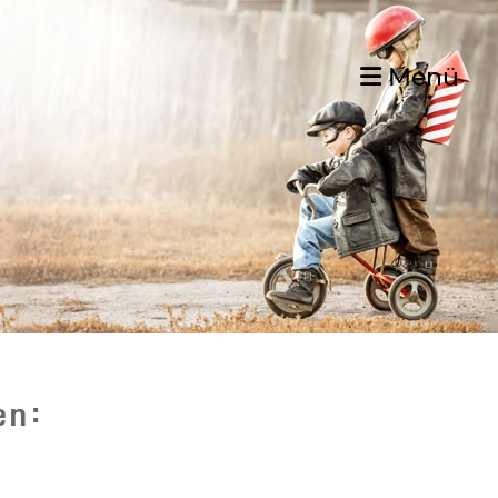
Menü
en: